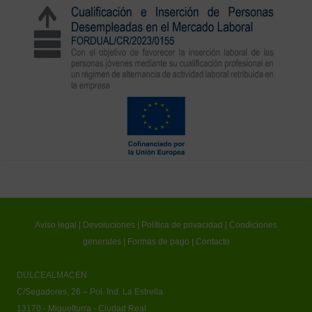
Aviso legal
|
Devoluciones
|
Política de privacidad
|
Condiciones
generales
|
Formas de pago
|
Contacto
DULCEALMACEN
C/Segadores, 26 – Pol. Ind. La Estrella
13170 - Miguelturra - Ciudad Real