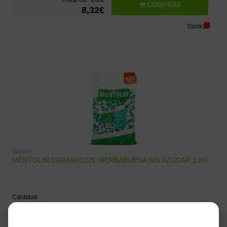
COMPRAR
8,32€
Stock:
D45003
MENTOLIN CARAMELOS HIERBABUENA SIN AZÚCAR 1 KG
Cantidad